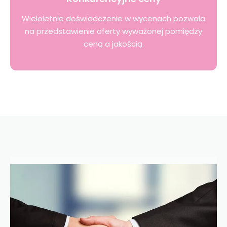
Wieloletnie doświadczenie w wycenach pozwala
na przedstawienie oferty wyważonej pomiędzy
ceną a jakością.