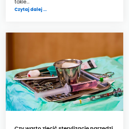
takie…
Sprzątanie
Czytaj dalej …
placówek
medycznych
Czy warto zlecić sterylizację narzędzi