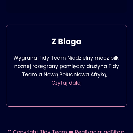
Z Bloga
Wygrana Tidy Team Niedzielny mecz piłki
nożnej rozegrany pomiędzy drużyną Tidy
Team a Nową Południowa Afryką, ...
Czytaj dalej
© Copyright Tidy Team
❤️
Realizacja:
adBito.pl