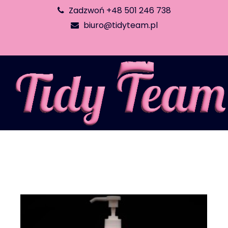
Zadzwoń +48 501 246 738
biuro@tidyteam.pl
Tag:
redukcja kosztów